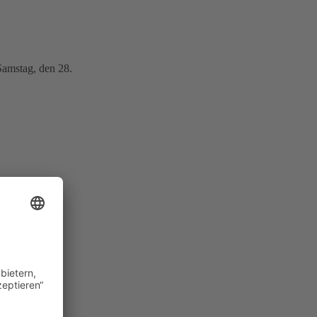
Samstag, den 28.
gsvollen
ben. Umso