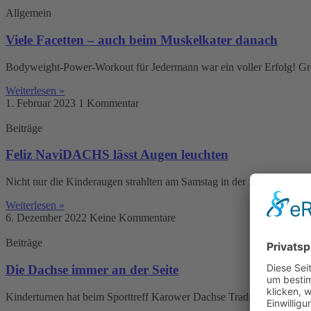
Allgemein
Viele Facetten – auch beim Muskelkater danach
Bodyweight-Power-Workout für Jedermann war ein voller Erfolg! Gro
Weiterlesen »
1. Februar 2023
1 Kommentar
Beiträge
Feliz NaviDACHS lässt Augen leuchten
Nicht nur die Kinderaugen strahlten am Samstag in der Sporthalle 
Weiterlesen »
6. Dezember 2022
Keine Kommentare
Beiträge
Die Dachse immer an der Seite
Kinderturnen hat beim Sporttreff Karower Dachse Tradition. Es ist me