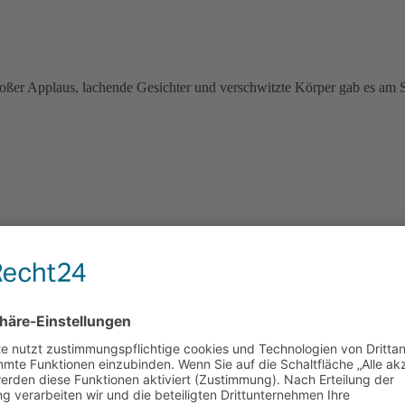
ßer Applaus, lachende Gesichter und verschwitzte Körper gab es am 
der Grundschule Am Hohen Feld. In einem weihnachtlichen und stimmun
ist das „Sprungbrett“ der kleinsten Mitglieder in ein langes Vereinsle