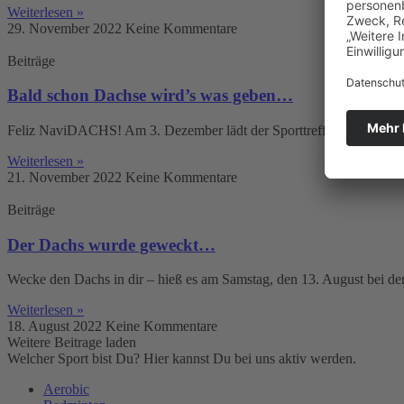
Weiterlesen »
29. November 2022
Keine Kommentare
Beiträge
Bald schon Dachse wird’s was geben…
Feliz NaviDACHS! Am 3. Dezember lädt der Sporttreff Karower Dach
Weiterlesen »
21. November 2022
Keine Kommentare
Beiträge
Der Dachs wurde geweckt…
Wecke den Dachs in dir – hieß es am Samstag, den 13. August bei d
Weiterlesen »
18. August 2022
Keine Kommentare
Weitere Beitrage laden
Welcher Sport bist Du? Hier kannst Du bei uns aktiv werden.
Aerobic