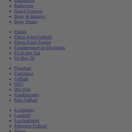
Badminton
Ballschule
Bauch Express
Body & Balance
Body Shape
Einrad
Eltern-Kind-Fußball
Eltern-Kind-Turnen
Familiensport im Dachsbau
Fit in den Tag
Fit über 50
Floorball
FunDance
Fußball
HIIT
Hip Hop
Kinderturnen
Kita Fußball
Kraftzirkel
Lauftreff
Leichtathletik
Mädchen Fußball
Pilates