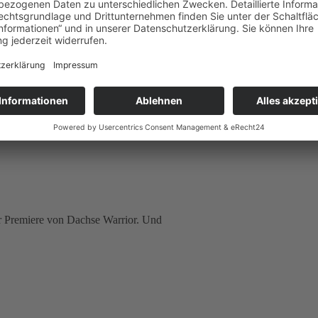
se e.V. zu einem sportlichen Weihnachtstag in den Dachsbau – die
er Premiere von Dachse Warrior. Und