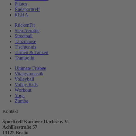
Pilates
Radsporttreff
REHA
RückenFit
Step Aerobic
Streetball
Tanzmäuse
Tischtennis
Turnen & Tanzen
Trampolin
Ultimate Frisbee
Vitalgymnastik
Volleyball
Volley-Kids
Workout
Yoga
Zumba
Kontakt
Sporttreff Karower Dachse e. V.
Achillesstraße 57
13125 Berlin