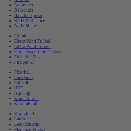
Badminton
Ballschule
Bauch Express
Body & Balance
Body Shape
Einrad
Eltern-Kind-Fußball
Eltern-Kind-Turnen
Familiensport im Dachsbau
Fit in den Tag
Fit über 50
Floorball
FunDance
Fußball
HIIT
Hip Hop
Kinderturnen
Kita Fußball
Kraftzirkel
Lauftreff
Leichtathletik
Mädchen Fußball