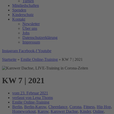
Turnen
Mitgliedschaften
Spenden
Kinderschutz
Kontakt
Newsletter
Über uns
Jobs
Datenschutzerklärung
Impressum
Instagram
Facebook-f
Youtube
Startseite
»
Emilie Online-Training
»
KW 7 | 2021
KW 7 | 2021
vom
23. Februar 2021
verfasst von
Lena Thoms
Emilie Online-Training
Berlin
,
Berlin-Karow
,
Cheerdance
,
Corona
,
Fitness
,
Hip Hop
,
Homeworkout
,
Karow
,
Karower Dachse
,
Kinder
,
Online
,