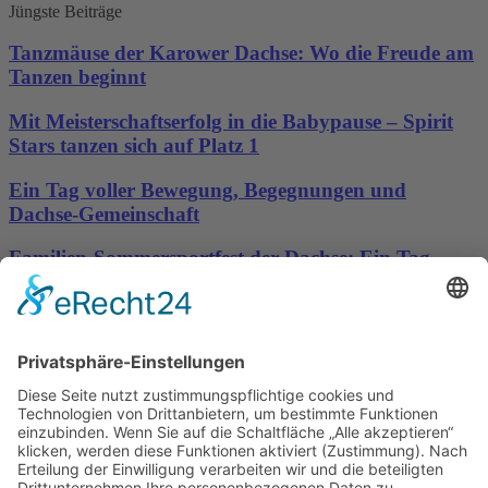
Jüngste Beiträge
Tanzmäuse der Karower Dachse: Wo die Freude am
Tanzen beginnt
Mit Meisterschaftserfolg in die Babypause – Spirit
Stars tanzen sich auf Platz 1
Ein Tag voller Bewegung, Begegnungen und
Dachse-Gemeinschaft
Familien-Sommersportfest der Dachse: Ein Tag
voller Bewegung, Spaß und Gemeinschaft
Sporttreff Karower Dachse e.V in Berlin-Karow
Impressum
|
Newsletter
|
Kontakt
|
Datenschutz
Technischer Administrator: Silvio Osowsky
Tage
Stunden
Minuten
Sekunden