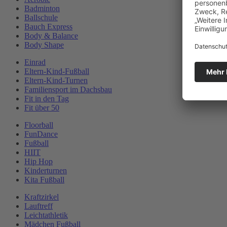
Badminton
Ballschule
Bauch Express
Body & Balance
Body Shape
Einrad
Eltern-Kind-Fußball
Eltern-Kind-Turnen
Familiensport im Dachsbau
Fit in den Tag
Fit über 50
Floorball
FunDance
Fußball
HIIT
Hip Hop
Kinderturnen
Kita Fußball
Kraftzirkel
Lauftreff
Leichtathletik
Mädchen Fußball