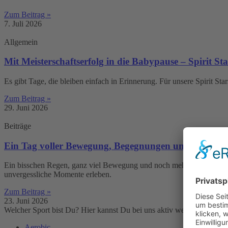
Zum Beitrag »
7. Juli 2026
Allgemein
Mit Meisterschaftserfolg in die Babypause – Spirit Sta
Es gibt Tage, die bleiben einfach in Erinnerung. Für unsere Spirit Sta
Zum Beitrag »
29. Juni 2026
Beiträge
Ein Tag voller Bewegung, Begegnungen und Dachse-
Ein bisschen Regen, ganz viel Bewegung und noch mehr Gemeinschaft
unvergessliche Momente erleben.
Zum Beitrag »
23. Juni 2026
Welcher Sport bist Du? Hier kannst Du bei uns aktiv werden.
Aerobic