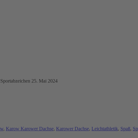
 Sportabzeichen 25. Mai 2024
ow
,
Karow Karower Dachse
,
Karower Dachse
,
Leichtathletik
,
Spaß
,
Sp