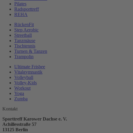
Pilates
Radsporttreff
REHA
RückenFit
Step Aerobic
Streetball
Tanzmäuse
Tischtennis
Turnen & Tanzen
Trampolin
Ultimate Frisbee
Vitalgymnastik
Volleyball
Volley-Kids
Workout
Yoga
Zumba
Kontakt
Sporttreff Karower Dachse e. V.
Achillesstraße 57
13125 Berlin