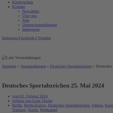
Kinderschutz
Kontakt
Newsletter
Über uns
Jobs
Datenschutzerklärung
Impressum
Instagram
Facebook-f
Youtube
Startseite
»
Veranstaltungen
»
Deutsches Sportabzeichen
»
Deutsches
Deutsches Sportabzeichen 25. Mai 2024
vom
02. Februar 2024
verfasst von
Lena Thoms
Berlin
,
Berlin-Karow
,
Deutsches Sportabzeichen
,
Fitness
,
Kar
Training
,
Verein
,
Wettkampf