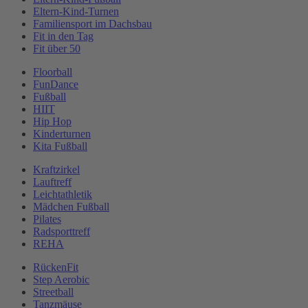
Eltern-Kind-Turnen
Familiensport im Dachsbau
Fit in den Tag
Fit über 50
Floorball
FunDance
Fußball
HIIT
Hip Hop
Kinderturnen
Kita Fußball
Kraftzirkel
Lauftreff
Leichtathletik
Mädchen Fußball
Pilates
Radsporttreff
REHA
RückenFit
Step Aerobic
Streetball
Tanzmäuse