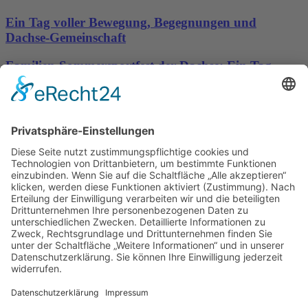
Ein Tag voller Bewegung, Begegnungen und
Dachse-Gemeinschaft
Familien-Sommersportfest der Dachse: Ein Tag
voller Bewegung, Spaß und Gemeinschaft
Sporttreff Karower Dachse e.V in Berlin-Karow
Impressum
|
Newsletter
|
Kontakt
|
Datenschutz
Technischer Administrator: Silvio Osowsky
Tage
Stunden
Minuten
Sekunden
Wir freuen uns auf einen tollen
sportlichen Familientag mit Allen
Mitgliedern