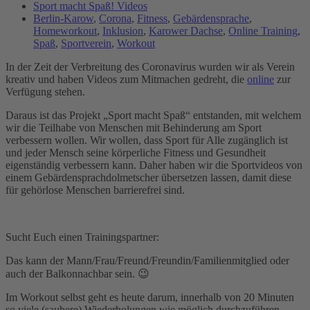
Sport macht Spaß! Videos
Berlin-Karow
,
Corona
,
Fitness
,
Gebärdensprache
,
Homeworkout
,
Inklusion
,
Karower Dachse
,
Online Training
,
Spaß
,
Sportverein
,
Workout
In der Zeit der Verbreitung des Coronavirus wurden wir als Verein
kreativ und haben Videos zum Mitmachen gedreht, die
online
zur
Verfügung stehen.
Daraus ist das Projekt „Sport macht Spaß“ entstanden, mit welchem
wir die Teilhabe von Menschen mit Behinderung am Sport
verbessern wollen. Wir wollen, dass Sport für Alle zugänglich ist
und jeder Mensch seine körperliche Fitness und Gesundheit
eigenständig verbessern kann. Daher haben wir die Sportvideos von
einem Gebärdensprachdolmetscher übersetzen lassen, damit diese
für gehörlose Menschen barrierefrei sind.
Sucht Euch einen Trainingspartner:
Das kann der Mann/Frau/Freund/Freundin/Familienmitglied oder
auch der Balkonnachbar sein. 😉
Im Workout selbst geht es heute darum, innerhalb von 20 Minuten
so viele (saubere) Wiederholungen wie möglich durchzuführen.