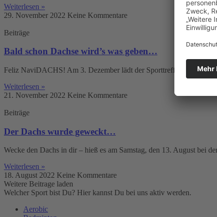
Weiterlesen »
29. November 2022
Keine Kommentare
Beiträge
Bald schon Dachse wird’s was geben…
Feliz NaviDACHS! Am 3. Dezember lädt der Sporttreff Karower Dach
Weiterlesen »
21. November 2022
Keine Kommentare
Beiträge
Der Dachs wurde geweckt…
Wecke den Dachs in dir – hieß es am Samstag, den 13. August bei d
Weiterlesen »
18. August 2022
Keine Kommentare
Weitere Beitrage laden
Welcher Sport bist Du? Hier kannst Du bei uns aktiv werden.
Aerobic