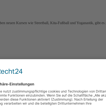
 neuen Kursen wie Streetball, Kita-Fußball und Yoganastik, gibt es 
der Grundschule Am Hohen Feld. In einem weihnachtlichen und stimmun
ist das „Sprungbrett“ der kleinsten Mitglieder in ein langes Vereinsle