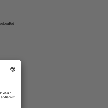
zukünftig
gsvollen
ben. Umso