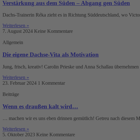
Verstärkung aus dem Süden – Abgang gen Süden
Dachs-Trainerin Réka zieht es in Richtung Süddeutschland, wo Victo
Weiterlesen »
7. August 2024
Keine Kommentare
Allgemein
Die eigene Dachse-Vita als Motivation
Jung, frisch, kreativ! Carolin Prieske und Anna Schallau übernehmen 
Weiterlesen »
23. Februar 2024
1 Kommentar
Beiträge
Wenn es draußen kalt wird…
… machen wir es uns eben drinnen gemütlich! Getreu nach diesem Mot
Weiterlesen »
5. Oktober 2023
Keine Kommentare