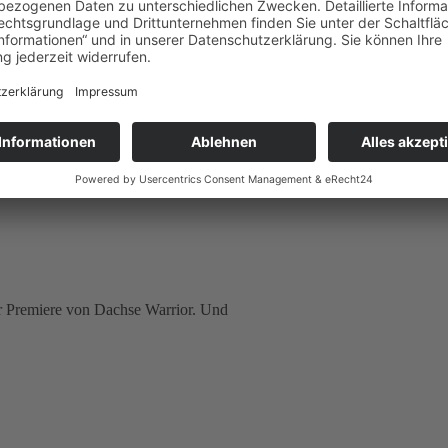
se e.V. zu einem sportlichen Weihnachtstag in den Dachsbau – die
er Premiere von Dachse Warrior. Und