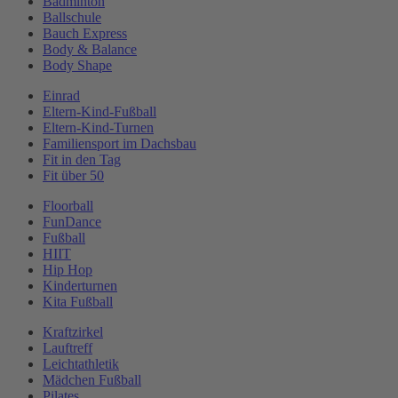
Badminton
Ballschule
Bauch Express
Body & Balance
Body Shape
Einrad
Eltern-Kind-Fußball
Eltern-Kind-Turnen
Familiensport im Dachsbau
Fit in den Tag
Fit über 50
Floorball
FunDance
Fußball
HIIT
Hip Hop
Kinderturnen
Kita Fußball
Kraftzirkel
Lauftreff
Leichtathletik
Mädchen Fußball
Pilates