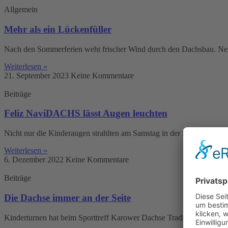
Allgemein
Mehr als ein Lückenfüller
Nach den Sommerferien weht frischer Wind durch den Dachsbau. Neben
Weiterlesen »
21. September 2023
Keine Kommentare
Beiträge
Feliz NaviDACHS lässt Augen leuchten
Nicht nur die Kinderaugen strahlten am Samstag in der Sporthalle 
Weiterlesen »
6. Dezember 2022
Keine Kommentare
Beiträge
Die Dachse immer an der Seite
Kinderturnen hat beim Sporttreff Karower Dachse Tradition. Es ist me