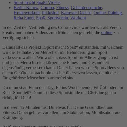
Sport macht Spaß! Videos
Berlin-Karow
,
Corona
,
Fitness
,
Gebärdensprache
,
Homeworkout
,
Inklusion
,
Karower Dachse
,
Online Training
,
Reha Sport
,
Spaß
,
Sportverein
,
Workout
In der Zeit der Verbreitung des Coronavirus wurden wir als Verein
kreativ und haben Videos zum Mitmachen gedreht, die
online
zur
Verfügung stehen.
Daraus ist das Projekt „Sport macht Spaß“ entstanden, mit welchem
wir die Teilhabe von Menschen mit Behinderung am Sport
verbessern wollen. Wir wollen, dass Sport für Alle zugänglich ist
und jeder Mensch seine körperliche Fitness und Gesundheit
eigenständig verbessern kann. Daher haben wir die Sportvideos von
einem Gebärdensprachdolmetscher übersetzen lassen, damit diese
für gehörlose Menschen barrierefrei sind.
Du nimmst an Fit in den Tag, Fit ins Wochenende, Fit Ü50 oder am
Reha-Sport teil? Dann ist diese Sportstunde mit Christine genau
richtig für Dich!
In diesen 45 Minuten tust Du etwas für Deine Gesundheit und
Fitness. Dabei geht es vor allem um Stabilisation, Mobilisation und
Kräftigung.