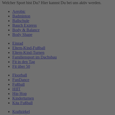
Welcher Sport bist Du? Hier kannst Du bei uns aktiv werden.
Aerobic
Badminton
Ballschule
Bauch Express
Body & Balance
Body Shape
Einrad
Eltern-Kind-Fußball
Eltern-Kind-Turnen
Familiensport im Dachsbau
Fit in den Tag
Fit über 50
Floorball
FunDance
Fußball
HIIT
Hip Hop
Kinderturnen
Kita Fußball
Kraftzirkel