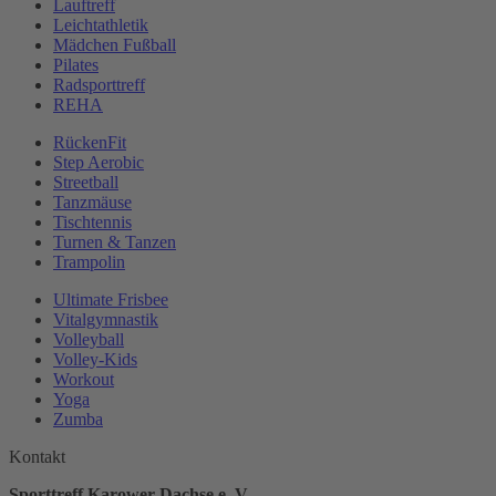
Lauftreff
Leichtathletik
Mädchen Fußball
Pilates
Radsporttreff
REHA
RückenFit
Step Aerobic
Streetball
Tanzmäuse
Tischtennis
Turnen & Tanzen
Trampolin
Ultimate Frisbee
Vitalgymnastik
Volleyball
Volley-Kids
Workout
Yoga
Zumba
Kontakt
Sporttreff Karower Dachse e. V.