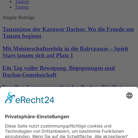
Tanzen
Turnen
Jüngste Beiträge
Tanzmäuse der Karower Dachse: Wo die Freude am
Tanzen beginnt
Mit Meisterschaftserfolg in die Babypause – Spirit
Stars tanzen sich auf Platz 1
Ein Tag voller Bewegung, Begegnungen und
Dachse-Gemeinschaft
Familien-Sommersportfest der Dachse: Ein Tag
voller Bewegung, Spaß und Gemeinschaft
Sporttreff Karower Dachse e.V in Berlin-Karow
Impressum
|
Newsletter
|
Kontakt
|
Datenschutz
Technischer Administrator: Silvio Osowsky
Tage