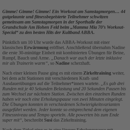
Gimme! Gimme! Gimme! Ein Workout am Samstagmorgen… 44
gutgelaunte und fitnessbegeisterte Teilnehmer schwitzen
gemeinsam am Samstagmorgen in der Sporthalle der
Grundschule Am Hohen Feld beim „Mamma Mia 70’s Workout-
Special“ zu den besten Hits der Kultband ABBA.
Pünktlich um 10 Uhr wurde das ABBA-Workout mit einer
klassischen
Erwärmung
eröffnet. Anschließend übernahm Nadine
die erste 30-minütige Einheit mit kombinierten Übungen für Beine,
Rumpf, Bauch und Arme.
„Danach war auch der letzte inklusive
mir als Trainerin warm“
, so
Nadine
scherzhaft.
Nach einer kleinen Pause ging es mit einem
Zirkeltraining
weiter,
bei dem acht Stationen mit verschiedenen Kraft- und
Ausdauerübungen auf die Teilnehmer*innen wartete.
„Es gab drei
Runden mit je 40 Sekunden Belastung und 20 Sekunden Pausen bis
zum Wechsel zur nächsten Station. Zwischen den einzelnen Runden
haben wir noch eine Erholungspause von zwei Minuten eingelegt.
Die Übungen konnten in verschiedenen Schwierigkeitsvarianten
ausgeführt werden. Jeder konnte so entsprechend dem eigenen
Fitnessniveau und Tempo sporteln. Alle powerten bis zum Ende
super mit“
, beschreibt
Susi
das Zirkeltraining.
Nach dem Zirkel ging es in eine längere Erholungspause mit