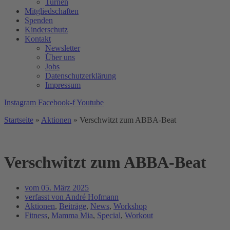
Turnen
Mitgliedschaften
Spenden
Kinderschutz
Kontakt
Newsletter
Über uns
Jobs
Datenschutzerklärung
Impressum
Instagram
Facebook-f
Youtube
Startseite
»
Aktionen
»
Verschwitzt zum ABBA-Beat
Verschwitzt zum ABBA-Beat
vom
05. März 2025
verfasst von
André Hofmann
Aktionen
,
Beiträge
,
News
,
Workshop
Fitness
,
Mamma Mia
,
Special
,
Workout