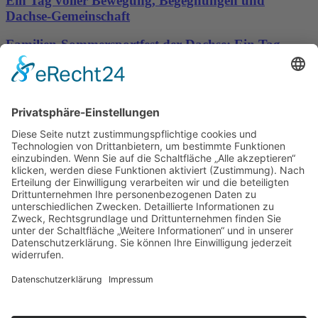
Ein Tag voller Bewegung, Begegnungen und
Dachse-Gemeinschaft
Familien-Sommersportfest der Dachse: Ein Tag
voller Bewegung, Spaß und Gemeinschaft
Sporttreff Karower Dachse e.V in Berlin-Karow
Impressum
|
Newsletter
|
Kontakt
|
Datenschutz
Technischer Administrator: Silvio Osowsky
Tage
Stunden
Minuten
Sekunden
Wir freuen uns auf einen tollen
sportlichen Familientag mit Allen
Mitgliedern
Gute Laune & Spaß garantiert...