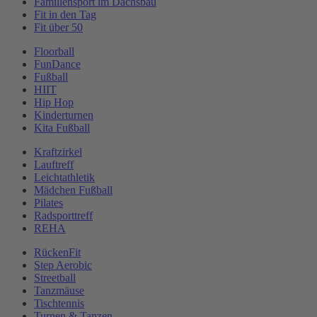
Familiensport im Dachsbau
Fit in den Tag
Fit über 50
Floorball
FunDance
Fußball
HIIT
Hip Hop
Kinderturnen
Kita Fußball
Kraftzirkel
Lauftreff
Leichtathletik
Mädchen Fußball
Pilates
Radsporttreff
REHA
RückenFit
Step Aerobic
Streetball
Tanzmäuse
Tischtennis
Turnen & Tanzen