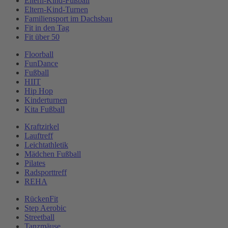
Eltern-Kind-Fußball
Eltern-Kind-Turnen
Familiensport im Dachsbau
Fit in den Tag
Fit über 50
Floorball
FunDance
Fußball
HIIT
Hip Hop
Kinderturnen
Kita Fußball
Kraftzirkel
Lauftreff
Leichtathletik
Mädchen Fußball
Pilates
Radsporttreff
REHA
RückenFit
Step Aerobic
Streetball
Tanzmäuse