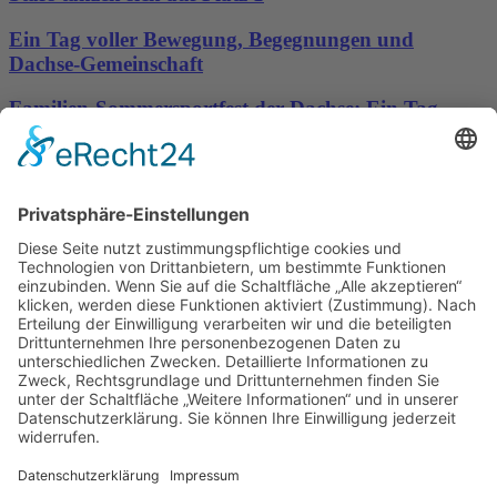
Ein Tag voller Bewegung, Begegnungen und
Dachse-Gemeinschaft
Familien-Sommersportfest der Dachse: Ein Tag
voller Bewegung, Spaß und Gemeinschaft
Sporttreff Karower Dachse e.V in Berlin-Karow
Impressum
|
Newsletter
|
Kontakt
|
Datenschutz
Technischer Administrator: Silvio Osowsky
Tage
Stunden
Minuten
Sekunden
Wir freuen uns auf einen tollen
sportlichen Familientag mit Allen
Mitgliedern