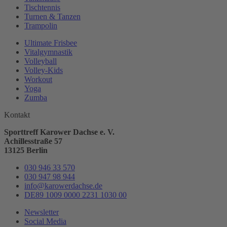
Tischtennis
Turnen & Tanzen
Trampolin
Ultimate Frisbee
Vitalgymnastik
Volleyball
Volley-Kids
Workout
Yoga
Zumba
Kontakt
Sporttreff Karower Dachse e. V.
Achillesstraße 57
13125 Berlin
030 946 33 570
030 947 98 944
info@karowerdachse.de
DE89 1009 0000 2231 1030 00
Newsletter
Social Media