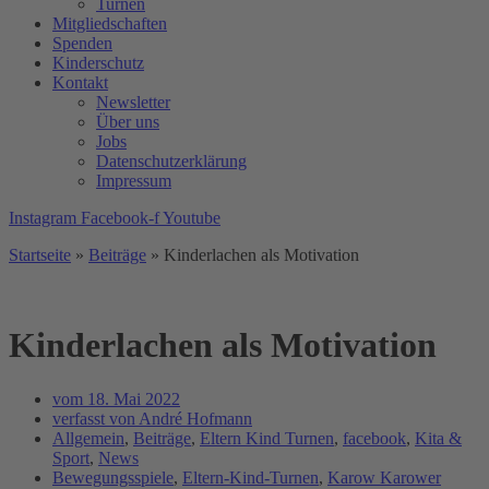
Turnen
Mitgliedschaften
Spenden
Kinderschutz
Kontakt
Newsletter
Über uns
Jobs
Datenschutzerklärung
Impressum
Instagram
Facebook-f
Youtube
Startseite
»
Beiträge
»
Kinderlachen als Motivation
Kinderlachen als Motivation
vom
18. Mai 2022
verfasst von
André Hofmann
Allgemein
,
Beiträge
,
Eltern Kind Turnen
,
facebook
,
Kita &
Sport
,
News
Bewegungsspiele
,
Eltern-Kind-Turnen
,
Karow Karower