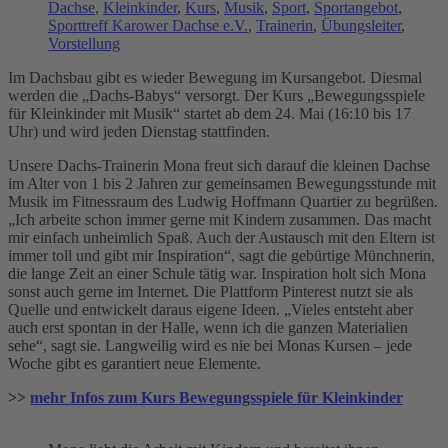
Dachse
,
Kleinkinder
,
Kurs
,
Musik
,
Sport
,
Sportangebot
,
Sporttreff Karower Dachse e.V.
,
Trainerin
,
Übungsleiter
,
Vorstellung
Im Dachsbau gibt es wieder Bewegung im Kursangebot. Diesmal
werden die „Dachs-Babys“ versorgt. Der Kurs „Bewegungsspiele
für Kleinkinder mit Musik“ startet ab dem 24. Mai (16:10 bis 17
Uhr) und wird jeden Dienstag stattfinden.
Unsere Dachs-Trainerin Mona freut sich darauf die kleinen Dachse
im Alter von 1 bis 2 Jahren zur gemeinsamen Bewegungsstunde mit
Musik im Fitnessraum des Ludwig Hoffmann Quartier zu begrüßen.
„Ich arbeite schon immer gerne mit Kindern zusammen. Das macht
mir einfach unheimlich Spaß. Auch der Austausch mit den Eltern ist
immer toll und gibt mir Inspiration“, sagt die gebürtige Münchnerin,
die lange Zeit an einer Schule tätig war. Inspiration holt sich Mona
sonst auch gerne im Internet. Die Plattform Pinterest nutzt sie als
Quelle und entwickelt daraus eigene Ideen. „Vieles entsteht aber
auch erst spontan in der Halle, wenn ich die ganzen Materialien
sehe“, sagt sie. Langweilig wird es nie bei Monas Kursen – jede
Woche gibt es garantiert neue Elemente.
>>
mehr Infos zum Kurs Bewegungsspiele für Kleinkinder