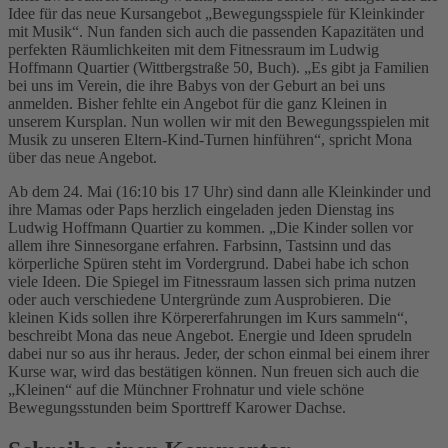
Idee für das neue Kursangebot „Bewegungsspiele für Kleinkinder
mit Musik“. Nun fanden sich auch die passenden Kapazitäten und
perfekten Räumlichkeiten mit dem Fitnessraum im Ludwig
Hoffmann Quartier (Wittbergstraße 50, Buch). „Es gibt ja Familien
bei uns im Verein, die ihre Babys von der Geburt an bei uns
anmelden. Bisher fehlte ein Angebot für die ganz Kleinen in
unserem Kursplan. Nun wollen wir mit den Bewegungsspielen mit
Musik zu unseren Eltern-Kind-Turnen hinführen“, spricht Mona
über das neue Angebot.
Ab dem 24. Mai (16:10 bis 17 Uhr) sind dann alle Kleinkinder und
ihre Mamas oder Paps herzlich eingeladen jeden Dienstag ins
Ludwig Hoffmann Quartier zu kommen. „Die Kinder sollen vor
allem ihre Sinnesorgane erfahren. Farbsinn, Tastsinn und das
körperliche Spüren steht im Vordergrund. Dabei habe ich schon
viele Ideen. Die Spiegel im Fitnessraum lassen sich prima nutzen
oder auch verschiedene Untergründe zum Ausprobieren. Die
kleinen Kids sollen ihre Körpererfahrungen im Kurs sammeln“,
beschreibt Mona das neue Angebot. Energie und Ideen sprudeln
dabei nur so aus ihr heraus. Jeder, der schon einmal bei einem ihrer
Kurse war, wird das bestätigen können. Nun freuen sich auch die
„Kleinen“ auf die Münchner Frohnatur und viele schöne
Bewegungsstunden beim Sporttreff Karower Dachse.