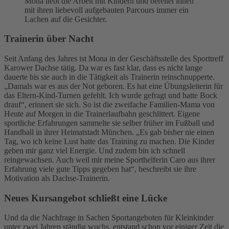
Mona liebt die Arbeit mit Kindern und bereitet ihnen
mit ihren liebevoll aufgebauten Parcours immer ein
Lachen auf die Gesichter.
Trainerin über Nacht
Seit Anfang des Jahres ist Mona in der Geschäftsstelle des Sporttreff
Karower Dachse tätig. Da war es fast klar, dass es nicht lange
dauerte bis sie auch in die Tätigkeit als Trainerin reinschnupperte.
„Damals war es aus der Not geboren. Es hat eine Übungsleiterin für
das Eltern-Kind-Turnen gefehlt. Ich wurde gefragt und hatte Bock
drauf“, erinnert sie sich. So ist die zweifache Familien-Mama von
Heute auf Morgen in die Trainerlaufbahn geschlittert. Eigene
sportliche Erfahrungen sammelte sie selber früher im Fußball und
Handball in ihrer Heimatstadt München. „Es gab bisher nie einen
Tag, wo ich keine Lust hatte das Training zu machen. Die Kinder
geben mir ganz viel Energie. Und zudem bin ich schnell
reingewachsen. Auch weil mir meine Sporthelferin Caro aus ihrer
Erfahrung viele gute Tipps gegeben hat“, beschreibt sie ihre
Motivation als Dachse-Trainerin.
Neues Kursangebot schließt eine Lücke
Und da die Nachfrage in Sachen Sportangeboten für Kleinkinder
unter zwei Jahren ständig wuchs, entstand schon vor einiger Zeit die