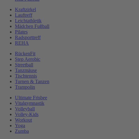
Kraftzirkel
Lauftreff
Leichtathletik
Mädchen Fußball
Pilates
Radsporttreff
REHA
RückenFit
Step Aerobic
Streetball
Tanzmäuse
Tischtennis
Turnen & Tanzen
Trampolin
Ultimate Frisbee
Vitalgymnastik
Volleyball
Volley-Kids
Workout
Yoga
Zumba