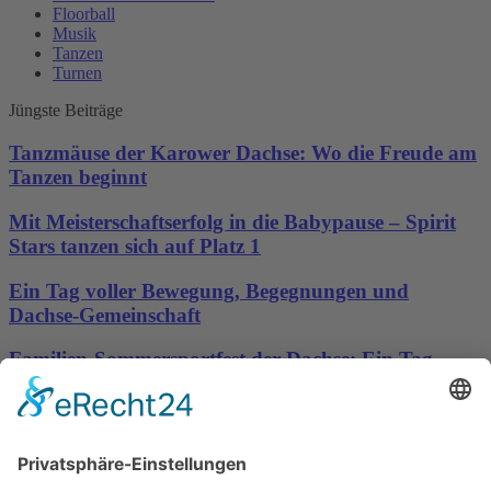
Floorball
Musik
Tanzen
Turnen
Jüngste Beiträge
Tanzmäuse der Karower Dachse: Wo die Freude am
Tanzen beginnt
Mit Meisterschaftserfolg in die Babypause – Spirit
Stars tanzen sich auf Platz 1
Ein Tag voller Bewegung, Begegnungen und
Dachse-Gemeinschaft
Familien-Sommersportfest der Dachse: Ein Tag
voller Bewegung, Spaß und Gemeinschaft
Sporttreff Karower Dachse e.V in Berlin-Karow
Impressum
|
Newsletter
|
Kontakt
|
Datenschutz
Technischer Administrator: Silvio Osowsky