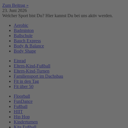
Zum Beitrag »
23. Juni 2026
Welcher Sport bist Du? Hier kannst Du bei uns aktiv werden.
Aerobic
Badminton
Ballschule
Bauch Express
Body & Balance
Body Shape
Einrad
Eltern-Kind-Fußball
Eltern-Kind-Turnen
Familiensport im Dachsbau
Fit in den Tag
Fit über 50
Floorball
FunDance
Fußball
HIIT
Hip Hop
Kinderturnen
Kita Fußball