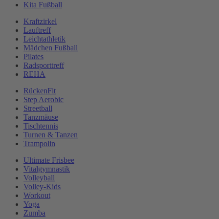
Kita Fußball
Kraftzirkel
Lauftreff
Leichtathletik
Mädchen Fußball
Pilates
Radsporttreff
REHA
RückenFit
Step Aerobic
Streetball
Tanzmäuse
Tischtennis
Turnen & Tanzen
Trampolin
Ultimate Frisbee
Vitalgymnastik
Volleyball
Volley-Kids
Workout
Yoga
Zumba