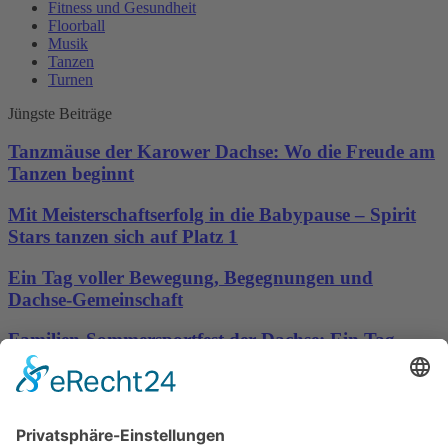
Fitness und Gesundheit
Floorball
Musik
Tanzen
Turnen
Jüngste Beiträge
Tanzmäuse der Karower Dachse: Wo die Freude am
Tanzen beginnt
Mit Meisterschaftserfolg in die Babypause – Spirit
Stars tanzen sich auf Platz 1
Ein Tag voller Bewegung, Begegnungen und
Dachse-Gemeinschaft
Familien-Sommersportfest der Dachse: Ein Tag
voller Bewegung, Spaß und Gemeinschaft
Sporttreff Karower Dachse e.V in Berlin-Karow
Impressum
|
Newsletter
|
Kontakt
|
Datenschutz
Technischer Administrator: Silvio Osowsky