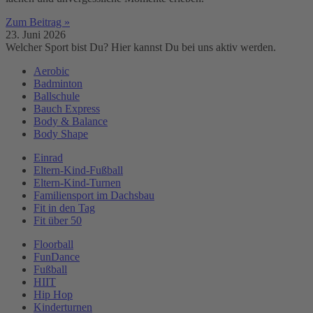
Zum Beitrag »
23. Juni 2026
Welcher Sport bist Du? Hier kannst Du bei uns aktiv werden.
Aerobic
Badminton
Ballschule
Bauch Express
Body & Balance
Body Shape
Einrad
Eltern-Kind-Fußball
Eltern-Kind-Turnen
Familiensport im Dachsbau
Fit in den Tag
Fit über 50
Floorball
FunDance
Fußball
HIIT
Hip Hop
Kinderturnen