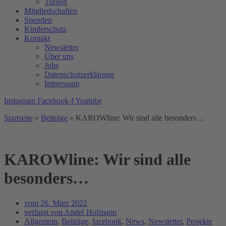
Turnen
Mitgliedschaften
Spenden
Kinderschutz
Kontakt
Newsletter
Über uns
Jobs
Datenschutzerklärung
Impressum
Instagram
Facebook-f
Youtube
Startseite
»
Beiträge
»
KAROWline: Wir sind alle besonders…
KAROWline: Wir sind alle
besonders…
vom
26. März 2022
verfasst von
André Hofmann
Allgemein
,
Beiträge
,
facebook
,
News
,
Newsletter
,
Projekte