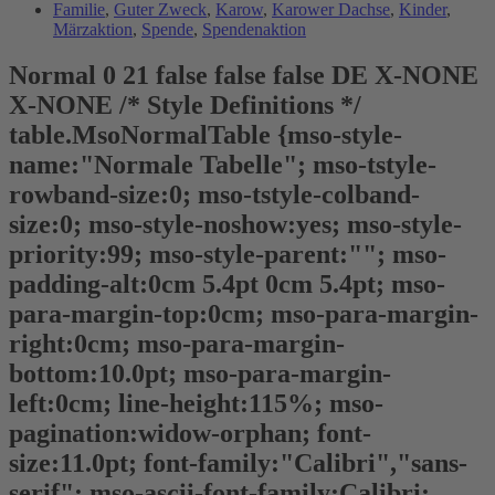
Familie
,
Guter Zweck
,
Karow
,
Karower Dachse
,
Kinder
,
Märzaktion
,
Spende
,
Spendenaktion
Normal 0 21 false false false DE X-NONE
X-NONE
/* Style Definitions */
table.MsoNormalTable {mso-style-
name:"Normale Tabelle"; mso-tstyle-
rowband-size:0; mso-tstyle-colband-
size:0; mso-style-noshow:yes; mso-style-
priority:99; mso-style-parent:""; mso-
padding-alt:0cm 5.4pt 0cm 5.4pt; mso-
para-margin-top:0cm; mso-para-margin-
right:0cm; mso-para-margin-
bottom:10.0pt; mso-para-margin-
left:0cm; line-height:115%; mso-
pagination:widow-orphan; font-
size:11.0pt; font-family:"Calibri","sans-
serif"; mso-ascii-font-family:Calibri;