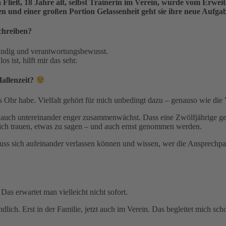
ma Fließ, 18 Jahre alt, selbst Trainerin im Verein, wurde vom Erw
en und einer großen Portion Gelassenheit geht sie ihre neue Aufga
chreiben?
tändig und verantwortungsbewusst.
 ist, hilft mir das sehr.
allenzeit?
nes Ohr habe. Vielfalt gehört für mich unbedingt dazu – genauso wie d
er auch untereinander enger zusammenwächst. Dass eine Zwölfjährige g
sich trauen, etwas zu sagen – und auch ernst genommen werden.
ss sich aufeinander verlassen können und wissen, wer die Ansprechpa
Das erwartet man vielleicht nicht sofort.
ch. Erst in der Familie, jetzt auch im Verein. Das begleitet mich sch