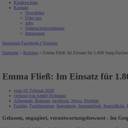
Kinderschutz
Kontakt
Newsletter
Über uns
Jobs
Datenschutzerklärung
Impressum
Instagram
Facebook-f
Youtube
Startseite
»
Beiträge
»
Emma Fließ: Im Einsatz für 1.800 Jung-Dachs
Emma Fließ: Im Einsatz für 1.
vom
19. Februar 2026
verfasst von
André Hofmann
Allgemein
,
Beiträge
,
facebook
,
News
,
Projekte
Familie
,
Familiensport
,
Jugendamt
,
Jugendarbeit
,
Jugendliche
,
Gelassen, engagiert, verantwortungsbewusst - Im Ge