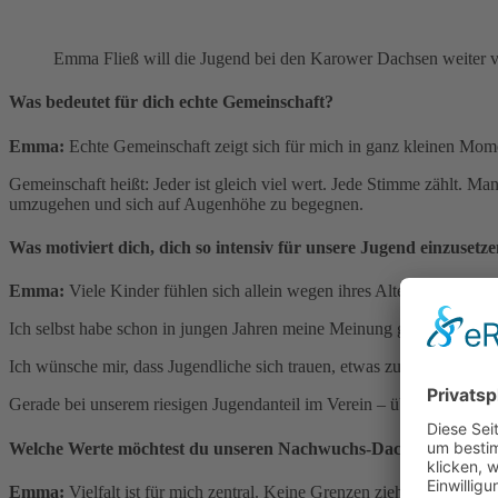
Emma Fließ will die Jugend bei den Karower Dachsen weiter v
Was bedeutet für dich echte Gemeinschaft?
Emma:
Echte Gemeinschaft zeigt sich für mich in ganz kleinen Mom
Gemeinschaft heißt: Jeder ist gleich viel wert. Jede Stimme zählt. Ma
umzugehen und sich auf Augenhöhe zu begegnen.
Was motiviert dich, dich so intensiv für unsere Jugend einzusetz
Emma:
Viele Kinder fühlen sich allein wegen ihres Alters nicht ern
Ich selbst habe schon in jungen Jahren meine Meinung gesagt – und d
Ich wünsche mir, dass Jugendliche sich trauen, etwas zu sagen – und 
Gerade bei unserem riesigen Jugendanteil im Verein – über 1.600 Mit
Welche Werte möchtest du unseren Nachwuchs-Dachsen unbedin
Emma:
Vielfalt ist für mich zentral. Keine Grenzen ziehen – weder b