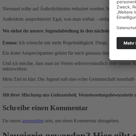
Niemand sollte auf Äußerlichkeiten reduziert werden. Man sollte im
Außerdem: ausprobieren! Egal, was man vorhat – einfach machen. Und 
Wo siehst du unsere Jugendabteilung in den nächsten drei bis fü
Emma:
Ich wünsche mir mehr Regelmäßigkeit. Dinge, die sich fest et
Ein fester Ansprechpartner gehört für mich genauso dazu wie echtes T
Und ich möchte, dass man im Verein selbstverständlich über unsere Ju
mitzuwirken.
Mein Ziel ist klar: Die Jugend soll eine echte Gemeinschaft innerhalb
Mit ihrer Mischung aus Gelassenheit, Verantwortungsbewusstsein u
Schreibe einen Kommentar
Du musst
angemeldet
sein, um einen Kommentar abzugeben.
Neugierig geworden? Hier gibt 