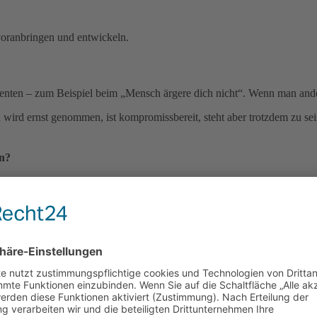
oranbringen und entwickeln.
enten – zum Beispiel beim „Mensch ärgere dich nicht“. Wenn man and
n wird ernst genommen, ist kompromissbereit, steht aber trotzdem zu se
en?
st genommen. Das finde ich schade. Mir ist wichtig, dass Kinder schon 
as hat mich weitergebracht. Darauf kann man stolz sein. Dieses Selbst
dass es wirklich etwas bewirkt. Und wenn man sich nicht traut, soll es
glieder zwischen 0 und 15 Jahren und weitere 185 zwischen 16 und 25 –
gt mitgeben?
eim Alter noch bei Herkunft, Geschlecht oder Religion. Das sind auch W