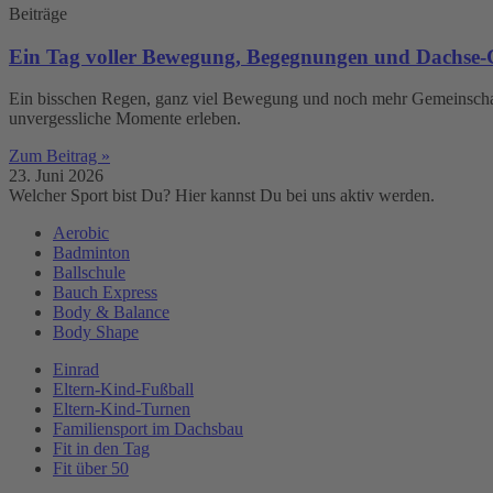
Beiträge
Ein Tag voller Bewegung, Begegnungen und Dachse-
Ein bisschen Regen, ganz viel Bewegung und noch mehr Gemeinschaft
unvergessliche Momente erleben.
Zum Beitrag »
23. Juni 2026
Welcher Sport bist Du? Hier kannst Du bei uns aktiv werden.
Aerobic
Badminton
Ballschule
Bauch Express
Body & Balance
Body Shape
Einrad
Eltern-Kind-Fußball
Eltern-Kind-Turnen
Familiensport im Dachsbau
Fit in den Tag
Fit über 50