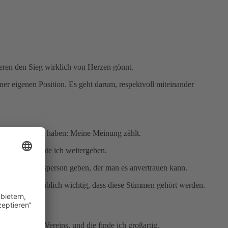
eren den Sieg wirklich von Herzen gönnt.
iner eigenen Position. Es geht darum, respektvoll miteinander
früh das Gefühl haben: Meine Meinung zählt.
vertrauen möchte ich weitergeben.
 eine Vertrauensperson geben, der man es anvertrauen kann.
 ist es unglaublich wichtig, dass diese Stimmen gehört werden.
erte unseres Vereins, und die finde ich großartig.