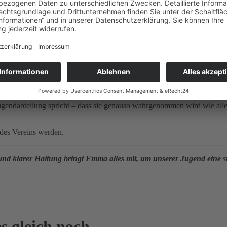
mer vom Guten im Menschen ausgehen. Jeder ist gleich wichtig.
Ehrlichkeit ist wichtig. Wenn man gefragt wird, sollte man ehrlich a
nf Jahren?
ablieren – vielleicht eine Aktion alle zwei Monate oder eine regelmäßi
eamwork. Eine jährliche Jugendfahrt könnte ein wichtiger Baustein sei
gendabteilung spricht – dass sie genauso wahrgenommen wird wie alle a
 des Vereins werden.
nd klarer Haltung bringt Emma alles mit, um unserer Jugend eine st
es gleich noch