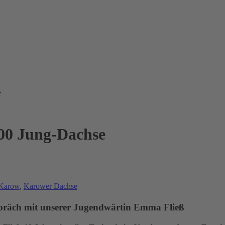
e
800 Jung-Dachse
Karow
,
Karower Dachse
spräch mit unserer Jugendwärtin Emma Fließ