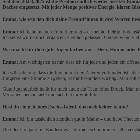
Seit dem 20.03.2025 ist die Position endlich wieder besetzt: Em
Dachse eingesetzt. Mit jeder Menge positiver Energie, klaren Ide
Emma, wie würden dich deine Freund*innen in drei Worten bes
Emma:
Ich habe meinen Freund gefragt – er meinte: fleißig, bodens
Ich selbst würde noch ergänzen: ziemlich gelassen. Gerade wenn viel los
Was macht für dich gute Jugendarbeit aus – Herz, Humor oder H
Emma:
Am wichtigsten ist mir, dass ich für jede und jeden ein offe
Ich wünsche mir, dass die Jugend mit den Älteren verbunden ist, ab
Jüngeren eine Stimme zu geben, ist mir besonders wichtig. Man soll 
Gute Jugendarbeit heißt für mich auch: ein Team ohne Druck. Man mu
Vertrauensperson sieht und sich bei ihr wohlfühlt.
Hast du ein geheimes Dachs-Talent, das noch keiner kennt?
Emma:
Ich bin tatsächlich ziemlich gut in Mathe – und liebe Theater. 
Und der Umgang mit Kindern war für mich schon immer selbstverständli