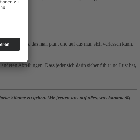
ntworten.
ge Fahrt. Etwas, das man plant und auf das man sich verlassen kann.
n.
nderen Abteilungen. Dass jeder sich darin sicher fühlt und Lust hat,
arke Stimme zu geben. Wir freuen uns auf alles, was kommt. 🦡