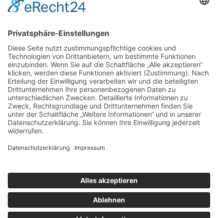
Mit Meisterschaftserfolg in die Babypause – Spirit
Stars tanzen sich auf Platz 1
Ein Tag voller Bewegung, Begegnungen und
Dachse-Gemeinschaft
Familien-Sommersportfest der Dachse: Ein Tag
voller Bewegung, Spaß und Gemeinschaft
Sporttreff Karower Dachse e.V in Berlin-Karow
Impressum
|
Newsletter
|
Kontakt
|
Datenschutz
Technischer Administrator: Silvio Osowsky
Tage
Stunden
Minuten
Sekunden
Wir freuen uns auf einen tollen
sportlichen Familientag mit Allen
Mitgliedern