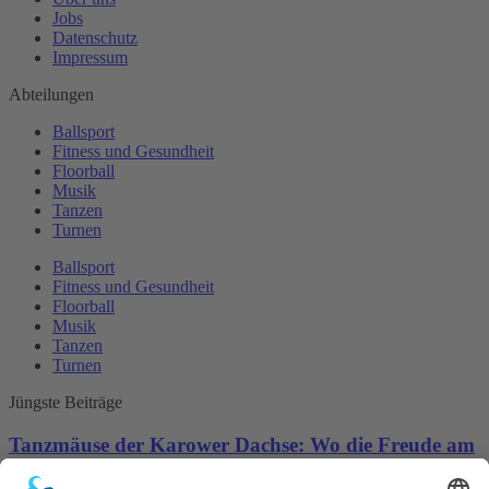
Jobs
Datenschutz
Impressum
Abteilungen
Ballsport
Fitness und Gesundheit
Floorball
Musik
Tanzen
Turnen
Ballsport
Fitness und Gesundheit
Floorball
Musik
Tanzen
Turnen
Jüngste Beiträge
Tanzmäuse der Karower Dachse: Wo die Freude am
Tanzen beginnt