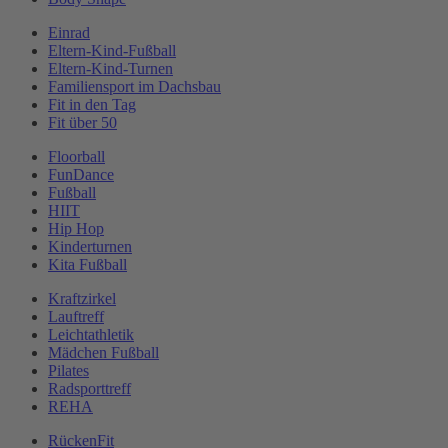
Einrad
Eltern-Kind-Fußball
Eltern-Kind-Turnen
Familiensport im Dachsbau
Fit in den Tag
Fit über 50
Floorball
FunDance
Fußball
HIIT
Hip Hop
Kinderturnen
Kita Fußball
Kraftzirkel
Lauftreff
Leichtathletik
Mädchen Fußball
Pilates
Radsporttreff
REHA
RückenFit