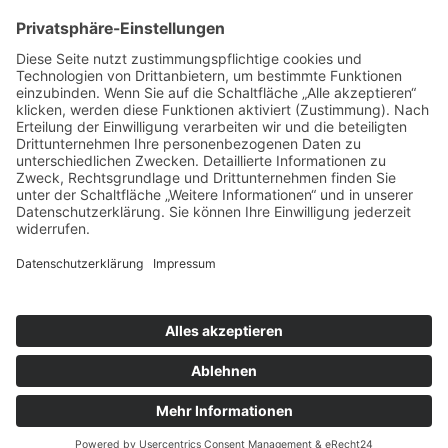
Impressum
|
Newsletter
|
Kontakt
|
Datenschutz
Technischer Administrator: Silvio Osowsky
Tage
Stunden
Minuten
Sekunden
Wir freuen uns auf einen tollen
sportlichen Familientag mit Allen
Mitgliedern
Gute Laune & Spaß garantiert...
Tage
Stunden
Minuten
Sekunden
Jetzt anmelden!