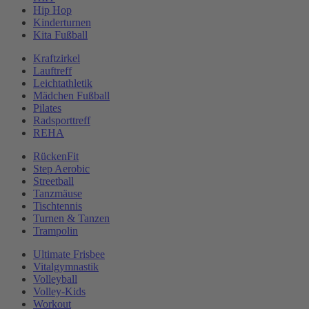
Hip Hop
Kinderturnen
Kita Fußball
Kraftzirkel
Lauftreff
Leichtathletik
Mädchen Fußball
Pilates
Radsporttreff
REHA
RückenFit
Step Aerobic
Streetball
Tanzmäuse
Tischtennis
Turnen & Tanzen
Trampolin
Ultimate Frisbee
Vitalgymnastik
Volleyball
Volley-Kids
Workout