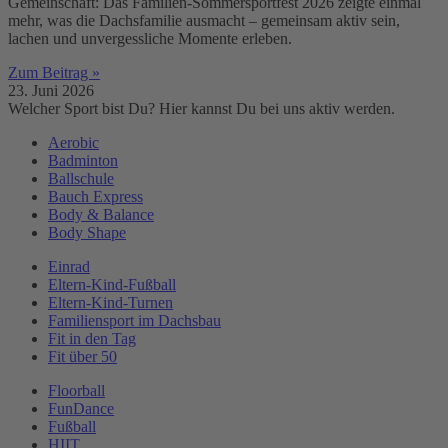
Gemeinschaft: Das Familien-Sommersportfest 2026 zeigte einmal
mehr, was die Dachsfamilie ausmacht – gemeinsam aktiv sein,
lachen und unvergessliche Momente erleben.
Zum Beitrag »
23. Juni 2026
Welcher Sport bist Du? Hier kannst Du bei uns aktiv werden.
Aerobic
Badminton
Ballschule
Bauch Express
Body & Balance
Body Shape
Einrad
Eltern-Kind-Fußball
Eltern-Kind-Turnen
Familiensport im Dachsbau
Fit in den Tag
Fit über 50
Floorball
FunDance
Fußball
HIIT