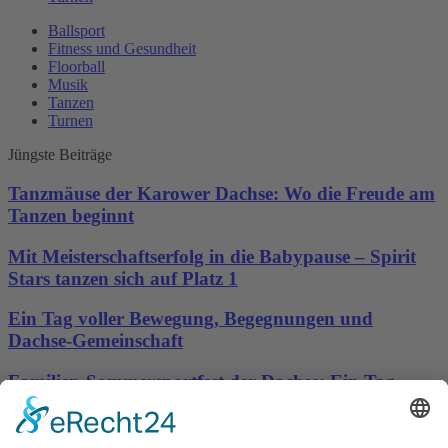
Ballsport
Fitness und Gesundheit
Floorball
Musik
Tanzen
Turnen
Jüngste Beiträge
Tanzmäuse der Karower Dachse: Wo die Freude am
Tanzen beginnt
Mit Meisterschaftserfolg in die Babypause – Spirit
Stars tanzen sich auf Platz 1
Ein Tag voller Bewegung, Begegnungen und
Dachse-Gemeinschaft
Familien-Sommersportfest der Dachse: Ein Tag
voller Bewegung, Spaß und Gemeinschaft
Sporttreff Karower Dachse e.V in Berlin-Karow