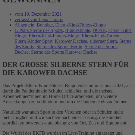
vom
19. Dezember 2021
verfasst von
Lena Thoms
Allgemein
,
Beiträge
,
Eltern-Kind-Fitness-Bingo
1. Platz Sterne des Sports
,
Bundesfinale
,
DOSB
,
Eltern-Kind-
Bingo
,
Eltern-Kind-Fitness-Bingo
,
Eltern-Kind-Turnen
,
Eltern-Kinder-Sport
,
Karower Dachse
,
silberner Stern
,
Sterne
des Sports
,
Sterne des Sports Berlin
,
Sterne des Sports
Dachse
,
Sterne des Sports Karower Dachse
DER GROSSE SILBERNE STERN FÜR
DIE KAROWER DACHSE
Das Projekt Eltern-Kind-Fitness-Bingo entstand im Januar 2021, als
durch die Pandemie die Schulen schließen und die meisten
Arbeitnehmer*innen im Home Office arbeiteten, um weitere
Ansteckungen zu verhindern und um die Pandemie einzudämmen.
Natürlich war auch Sport in den Vereinen oder in Schulen nicht
mehr möglich und wir suchten nach einer Lösung, die Familien
sportlich zu bewegen – unabhängig von Ort, Zeit und Equipment.
Die Würfel des EKFB wurden im Live-Training eingesetzt und