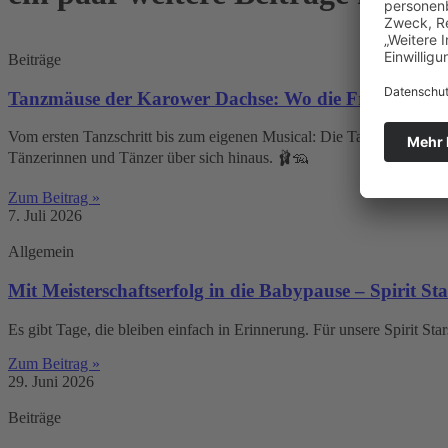
Beiträge
Tanzmäuse der Karower Dachse: Wo die Freude am T
Vom ersten Tanzschritt bis zum eigenen Musical: Die Tanzmäuse von T
Tänzerinnen und Tänzer über sich hinaus. 🩰🦡
Zum Beitrag »
7. Juli 2026
Allgemein
Mit Meisterschaftserfolg in die Babypause – Spirit Sta
Es gibt Tage, die bleiben einfach in Erinnerung. Für unsere Spirit Sta
Zum Beitrag »
29. Juni 2026
Beiträge