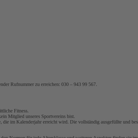
gender Rufnummer zu erreichen: 030 – 943 99 567.
tliche Fitness.
n Mitglied unseres Sportvereins bist.
e, die im Kalenderjahr erreicht wird. Die vollständig ausgefüllte und 
den Normen für jede Altersklasse und weiteren Aspekten finden sie im 