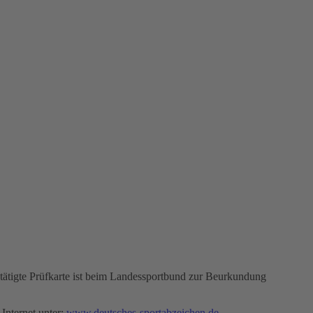
bestätigte Prüfkarte ist beim Landessportbund zur Beurkundung
Internet unter:
www.deutsches-sportabzeichen.de