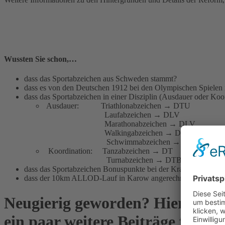
Wussten Sie schon,…
dass das Sportabzeichen aus Schweden stammt?
dass es von den Deutschen 1912 bei den Olympischen Spielen 
dass das Sportabzeichen in einer Disziplin (Ausdauer oder Koo
Ausdauer: Triathlonabzeichen → DTU
Laufabzeichen → DLV
Marathonabzeichen → DLV
Walkingabzeichen → DLV
Schwimmabzeichen → DLRG
Koordination: Tanzabzeichen → DT
Turnabzeichen → DTB
dass das Sportabzeichen Bonuspunkte bei der Krankenkasse b
dass der 10km ALLOD-Lauf in Karow angerechnet werden k
Neugierig geworden? Hier gibt 
ein paar weitere Beiträge für Dic