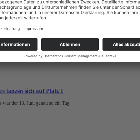
anzen beginnt
rainerin Sabine begeistern seit Jahren die jüngsten Dachse. Mit viel 
rs tanzen sich auf Platz 1
rs war der 13. Juni genau so ein Tag.