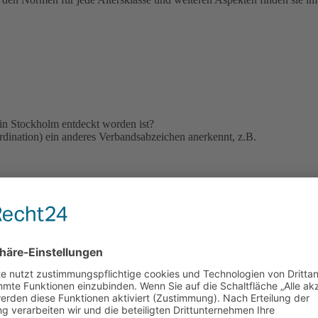
in Stockholm entdeckt worden ist?
rdination) ein anderes Verbandsabzeichen anerkennt, z.B.
ringen kann?
ann?
es gleich noch
h ...