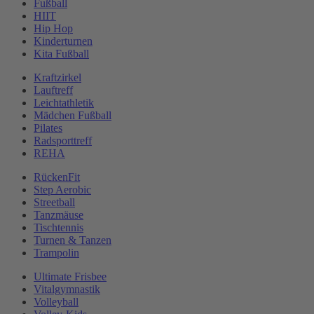
Fußball
HIIT
Hip Hop
Kinderturnen
Kita Fußball
Kraftzirkel
Lauftreff
Leichtathletik
Mädchen Fußball
Pilates
Radsporttreff
REHA
RückenFit
Step Aerobic
Streetball
Tanzmäuse
Tischtennis
Turnen & Tanzen
Trampolin
Ultimate Frisbee
Vitalgymnastik
Volleyball