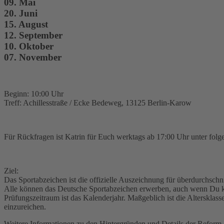
09. Mai
20. Juni
15. August
12. September
10. Oktober
07. November
Beginn: 10:00 Uhr
Treff: Achillesstraße / Ecke Bedeweg, 13125 Berlin-Karow
Für Rückfragen ist Katrin für Euch werktags ab 17:00 Uhr unter fol
Ziel:
Das Sportabzeichen ist die offizielle Auszeichnung für überdurchschnit
Alle können das Deutsche Sportabzeichen erwerben, auch wenn Du kei
Prüfungszeitraum ist das Kalenderjahr. Maßgeblich ist die Altersklass
einzureichen.
Weitere Informationen zu den Hintergründen und Details der Reform, 