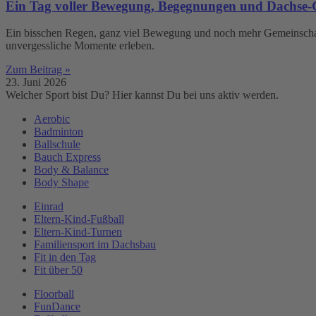
Ein Tag voller Bewegung, Begegnungen und Dachse-
Ein bisschen Regen, ganz viel Bewegung und noch mehr Gemeinschaft
unvergessliche Momente erleben.
Zum Beitrag »
23. Juni 2026
Welcher Sport bist Du? Hier kannst Du bei uns aktiv werden.
Aerobic
Badminton
Ballschule
Bauch Express
Body & Balance
Body Shape
Einrad
Eltern-Kind-Fußball
Eltern-Kind-Turnen
Familiensport im Dachsbau
Fit in den Tag
Fit über 50
Floorball
FunDance