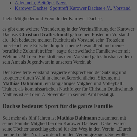
Allgemein
,
Beiträge
,
News
Karower Dachse
,
Sporttreff Karower Dachse e.V.
,
Vorstand
Liebe Mitglieder und Freunde der Karower Dachse,
es gibt eine weitere Veränderung in der Vereinsführung der Karower
Dachse:
Christian Drathschmidt
gab seinen Posten im Vorstand
ab. „Ich bedauere meinen Rücktritt als Vorstand sehr. Trotzdem
musste ich eine Entscheidung für meine Gesundheit und meine
berufliche Zukunft treffen“, sagte der zweifache Familienvater mit
Wehmut. Mit dem Rücktritt aus dem Vorstand gab Christian zudem
sein Amt als Jugendwart in unserem Verein ab.
Der Erweiterte Vorstand reagierte entsprechend der Satzung und
kooptierte durch Wahl in einer außerordentlichen Sitzung mit
Mathias Dahlmann
, ein langjähriges Mitglied und Volleyball-
Trainer, als kommissarischen Nachfolger für Christian Drathschmidt.
Mathias ist seit dem 7. November in seinem Amt bestätigt.
Dachse bedeutet Sport für die ganze Familie
Seit mehr als fünf Jahren ist
Mathias Dahlmann
zusammen mit
seiner Familie Mitglied bei den Karower Dachsen. Dabei waren
seine Töchter ausschlaggebend für den Weg in den Verein. „Durch
meine Tochter Nr. 1 wurde ich in den Verein gezogen. Sie wollte