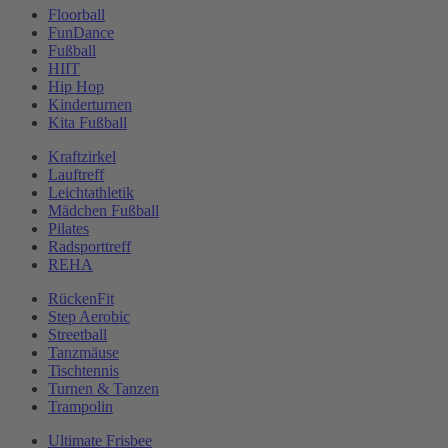
Floorball
FunDance
Fußball
HIIT
Hip Hop
Kinderturnen
Kita Fußball
Kraftzirkel
Lauftreff
Leichtathletik
Mädchen Fußball
Pilates
Radsporttreff
REHA
RückenFit
Step Aerobic
Streetball
Tanzmäuse
Tischtennis
Turnen & Tanzen
Trampolin
Ultimate Frisbee