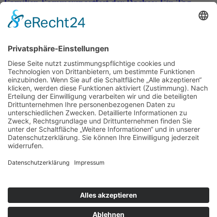
Familien-Sommersportfest der Dachse: Ein Tag
voller Bewegung, Spaß und Gemeinschaft
Sporttreff Karower Dachse e.V in Berlin-Karow
Impressum
|
Newsletter
|
Kontakt
|
Datenschutz
Technischer Administrator: Silvio Osowsky
Tage
Stunden
Minuten
Sekunden
Wir freuen uns auf einen tollen
sportlichen Familientag mit Allen
Mitgliedern
Gute Laune & Spaß garantiert...
Tage