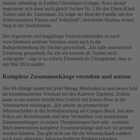
damals unbedingt in Emilies Cheerdance-Gruppe. Kurz darauf
begeisterte sich dann auch gleich Tochter Nr. 2 für das Eltern-Kind-
Turnen und die Tanzmäuse. Es folgte der Rest der Familie mit den
Schwerpunkten Fitness und Volleyball“, beschreibt Mathias seinen
Weg in die Dachsfamilie.
Der begeisterte und langjährige Freizeitvolleyballer ist nach
verschiedenen anderen Vereinen somit auch in die
Ballsportabteilung der Dachse gewechselt. „Ich habe ausreichend
Erfahrung gesammelt, die ich seit kurzem als Trainer auch
weitergebe“, sagt er zu seinem Ehrenamt als Übungsleiter, dass er
seit Mai 2024 ausübt.
Komplexe Zusammenhänge verstehen und nutzen
Der 49-Jährige startet mit jeder Menge Motivation in sein neues Amt
als kommissarischer Vorstand bei den Karower Dachsen. Zudem
kann er aus seinem beruflichen Umfeld viel Know-How in die
Vereinsarbeit einbringen. „Ich arbeite als promovierter
Wissenschaftler in der Krebsforschung am Campus Buch, mit dem
Fokus auf Bioinformatik und dem Verständnis von molekularen
Zusammenhängen zwischen Therapieansprechen oder -resistenz.
Mich interessieren komplexe Zusammenhänge und wie sie genutzt
werden könnten. Das gilt nicht nur für die Wissenschnaft sondern
auch ganz allgemein. Wissenschaftliche Projekte erfordern