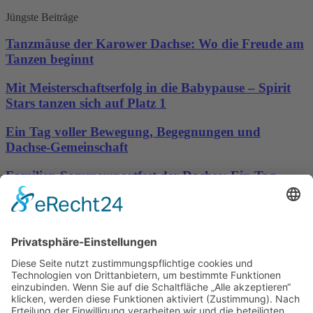
Jüngste Beiträge
Tanzmäuse der Karower Dachse: Wo die Freude am
Tanzen beginnt
Mit Meisterschaftserfolg in die Babypause – Spirit
Stars tanzen sich auf Platz 1
Ein Tag voller Bewegung, Begegnungen und
Dachse-Gemeinschaft
Familien-Sommersportfest der Dachse: Ein Tag
voller Bewegung, Spaß und Gemeinschaft
Sporttreff Karower Dachse e.V in Berlin-Karow
Impressum
|
Newsletter
|
Kontakt
|
Datenschutz
Technischer Administrator: Silvio Osowsky
Tage
Stunden
Minuten