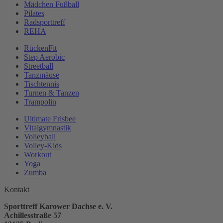
Mädchen Fußball
Pilates
Radsporttreff
REHA
RückenFit
Step Aerobic
Streetball
Tanzmäuse
Tischtennis
Turnen & Tanzen
Trampolin
Ultimate Frisbee
Vitalgymnastik
Volleyball
Volley-Kids
Workout
Yoga
Zumba
Kontakt
Sporttreff Karower Dachse e. V.
Achillesstraße 57