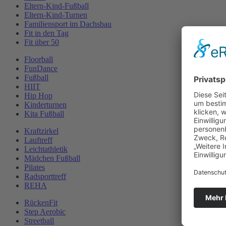
Eltern-Kind-Fußball
Eltern-Kind-Turnen
Familiensport im Dachsbau
Fit in den Tag
Fit über 50
Floorball
FunDance
Fußball
HIIT
Hip Hop
Kinderturnen
Kita Fußball
Kraftzirkel
Lauftreff
Leichtathletik
Mädchen Fußball
Pilates
Radsporttreff
REHA
RückenFit
Step Aerobic
Streetball