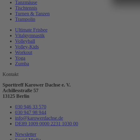
Tanzmäuse
Tischtennis
Turnen & Tanzen
Trampolin
Ultimate Frisbee
Vitalgymnastik
Volleyball
Volley-Kids
Workout
Yoga
Zumba
Kontakt
Sporttreff Karower Dachse e. V.
Achillesstraße 57
13125 Berlin
030 946 33 570
030 947 98 944
info@karowerdachse.de
DE89 1009 0000 2231 1030 00
Newsletter
Social Media