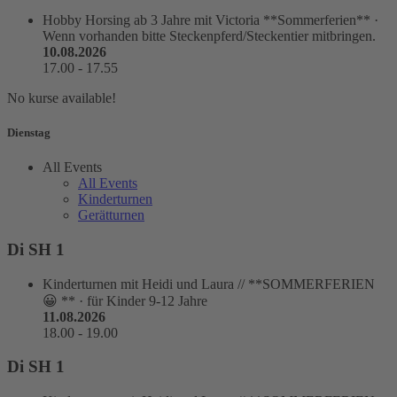
Hobby Horsing
ab 3 Jahre mit Victoria **Sommerferien**
·
Wenn vorhanden bitte Steckenpferd/Steckentier mitbringen.
10.08.2026
17.00
-
17.55
No kurse available!
Dienstag
All Events
All Events
Kinderturnen
Gerätturnen
Di SH 1
Kinderturnen
mit Heidi und Laura // **SOMMERFERIEN
😀 **
·
für Kinder 9-12 Jahre
11.08.2026
18.00
-
19.00
Di SH 1