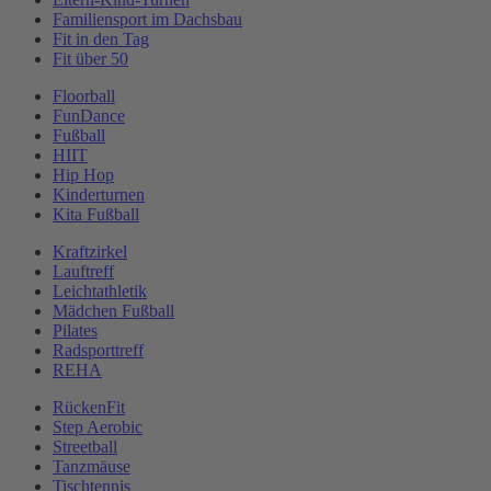
Familiensport im Dachsbau
Fit in den Tag
Fit über 50
Floorball
FunDance
Fußball
HIIT
Hip Hop
Kinderturnen
Kita Fußball
Kraftzirkel
Lauftreff
Leichtathletik
Mädchen Fußball
Pilates
Radsporttreff
REHA
RückenFit
Step Aerobic
Streetball
Tanzmäuse
Tischtennis