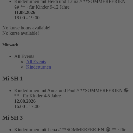
Kinderturnen
mit Heidi und Laura // **SOMMERFERIEN
😀 **
·
für Kinder 9-12 Jahre
11.08.2026
18.00
-
19.00
No kurse hours available!
No kurse available!
Mittwoch
All Events
All Events
Kinderturnen
Mi SH 1
Kinderturnen
mit Anna und Paul // **SOMMERFERIEN 😀
**
·
für Kinder 4-5 Jahre
12.08.2026
16.00
-
17.00
Mi SH 3
Kinderturnen
mit Lena // **SOMMERFERIEN 😀 **
·
für