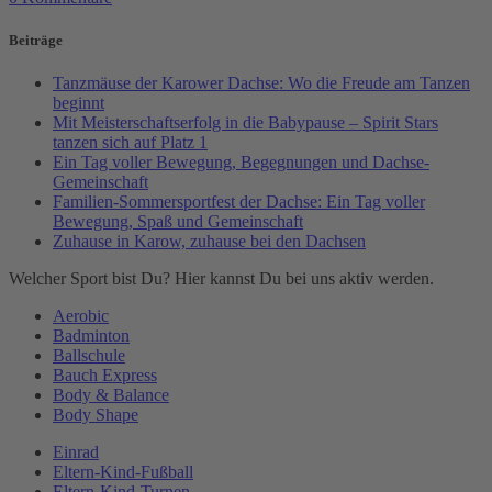
Beiträge
Tanzmäuse der Karower Dachse: Wo die Freude am Tanzen
beginnt
Mit Meisterschaftserfolg in die Babypause – Spirit Stars
tanzen sich auf Platz 1
Ein Tag voller Bewegung, Begegnungen und Dachse-
Gemeinschaft
Familien-Sommersportfest der Dachse: Ein Tag voller
Bewegung, Spaß und Gemeinschaft
Zuhause in Karow, zuhause bei den Dachsen
Welcher Sport bist Du? Hier kannst Du bei uns aktiv werden.
Aerobic
Badminton
Ballschule
Bauch Express
Body & Balance
Body Shape
Einrad
Eltern-Kind-Fußball
Eltern-Kind-Turnen