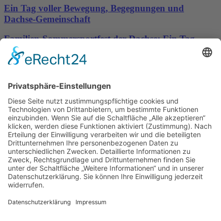
Ein Tag voller Bewegung, Begegnungen und
Dachse-Gemeinschaft
Familien-Sommersportfest der Dachse: Ein Tag
voller Bewegung, Spaß und Gemeinschaft
Sporttreff Karower Dachse e.V in Berlin-Karow
Impressum
|
Newsletter
|
Kontakt
|
Datenschutz
Technischer Administrator: Silvio Osowsky
Tage
Stunden
Minuten
Sekunden
Wir freuen uns auf einen tollen
sportlichen Familientag mit Allen
Mitgliedern