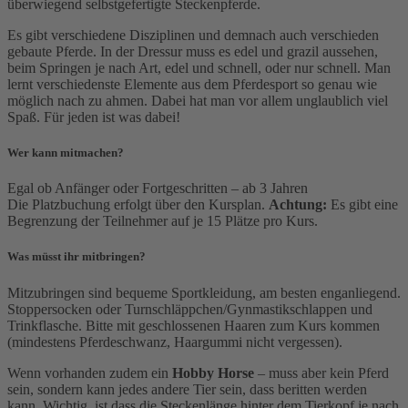
überwiegend selbstgefertigte Steckenpferde.
Es gibt verschiedene Disziplinen und demnach auch verschieden
gebaute Pferde. In der Dressur muss es edel und grazil aussehen,
beim Springen je nach Art, edel und schnell, oder nur schnell. Man
lernt verschiedenste Elemente aus dem Pferdesport so genau wie
möglich nach zu ahmen. Dabei hat man vor allem unglaublich viel
Spaß. Für jeden ist was dabei!
Wer kann mitmachen?
Egal ob Anfänger oder Fortgeschritten – ab 3 Jahren
Die Platzbuchung erfolgt über den Kursplan.
Achtung:
Es gibt eine
Begrenzung der Teilnehmer auf je 15 Plätze pro Kurs.
Was müsst ihr mitbringen?
Mitzubringen sind bequeme Sportkleidung, am besten enganliegend.
Stoppersocken oder Turnschläppchen/Gynmastikschlappen und
Trinkflasche. Bitte mit geschlossenen Haaren zum Kurs kommen
(mindestens Pferdeschwanz, Haargummi nicht vergessen).
Wenn vorhanden zudem ein
Hobby Horse
– muss aber kein Pferd
sein, sondern kann jedes andere Tier sein, dass beritten werden
kann. Wichtig, ist dass die Steckenlänge hinter dem Tierkopf je nach