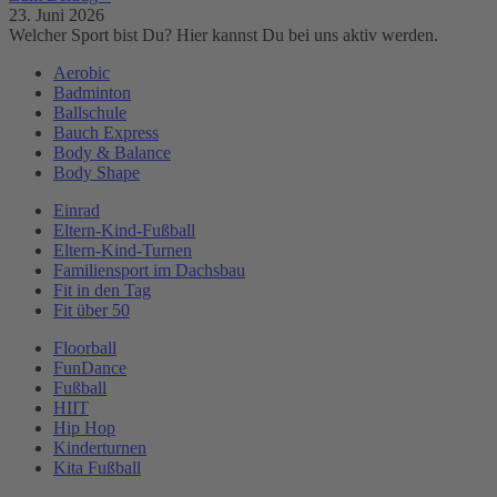
23. Juni 2026
Welcher Sport bist Du? Hier kannst Du bei uns aktiv werden.
Aerobic
Badminton
Ballschule
Bauch Express
Body & Balance
Body Shape
Einrad
Eltern-Kind-Fußball
Eltern-Kind-Turnen
Familiensport im Dachsbau
Fit in den Tag
Fit über 50
Floorball
FunDance
Fußball
HIIT
Hip Hop
Kinderturnen
Kita Fußball