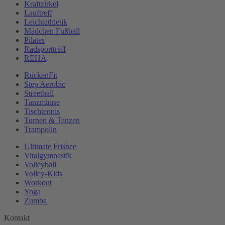
Kraftzirkel
Lauftreff
Leichtathletik
Mädchen Fußball
Pilates
Radsporttreff
REHA
RückenFit
Step Aerobic
Streetball
Tanzmäuse
Tischtennis
Turnen & Tanzen
Trampolin
Ultimate Frisbee
Vitalgymnastik
Volleyball
Volley-Kids
Workout
Yoga
Zumba
Kontakt