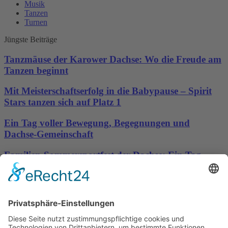
Musik
Tanzen
Turnen
Jüngste Beiträge
Tanzmäuse der Karower Dachse: Wo die Freude am
Tanzen beginnt
Mit Meisterschaftserfolg in die Babypause – Spirit
Stars tanzen sich auf Platz 1
Ein Tag voller Bewegung, Begegnungen und
Dachse-Gemeinschaft
Familien-Sommersportfest der Dachse: Ein Tag
voller Bewegung, Spaß und Gemeinschaft
Sporttreff Karower Dachse e.V in Berlin-Karow
Impressum
|
Newsletter
|
Kontakt
|
Datenschutz
Technischer Administrator: Silvio Osowsky