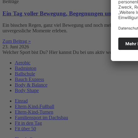
Beiträge
Ein Tag voller Bewegung, Begegnungen und Dachse-
Ein bisschen Regen, ganz viel Bewegung und noch mehr Gemeinschaft
unvergessliche Momente erleben.
Zum Beitrag »
23. Juni 2026
Welcher Sport bist Du? Hier kannst Du bei uns aktiv werden.
Aerobic
Badminton
Ballschule
Bauch Express
Body & Balance
Body Shape
Einrad
Eltern-Kind-Fußball
Eltern-Kind-Turnen
Familiensport im Dachsbau
Fit in den Tag
Fit über 50