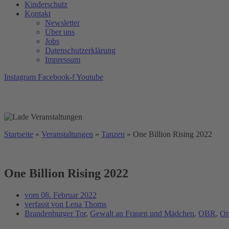
Kinderschutz
Kontakt
Newsletter
Über uns
Jobs
Datenschutzerklärung
Impressum
Instagram
Facebook-f
Youtube
Startseite
»
Veranstaltungen
»
Tanzen
»
One Billion Rising 2022
One Billion Rising 2022
vom
08. Februar 2022
verfasst von
Lena Thoms
Brandenburger Tor
,
Gewalt an Frauen und Mädchen
,
OBR
,
On