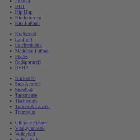
Fußball
HIIT
Hip Hop
Kinderturnen
Kita Fußball
Kraftzirkel
Lauftreff
Leichtathletik
Mädchen Fußball
Pilates
Radsporttreff
REHA
RückenFit
Step Aerobic
Streetball
Tanzmäuse
Tischtennis
Turnen & Tanzen
Trampolin
Ultimate Frisbee
Vitalgymnastik
Volleyball
Volley-Kids