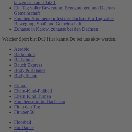
tanzen sich auf Platz 1
Ein Tag voller Bewegung, Begegnungen und Dachse-
Gemeinschaft
Familien-Sommersportfest der Dachse: Ein Tag voller
Bewegung, Spaß und Gemeinschaft
Zuhause in Karow, zuhause bei den Dachsen
Welcher Sport bist Du? Hier kannst Du bei uns aktiv werden.
Aerobic
Badminton
Ballschule
Bauch Express
Body & Balance
Body Shape
Einrad
Eltern-Kind-Fußball
Eltern-Kind-Turnen
Familiensport im Dachsbau
Fit in den Tag
Fit über 50
Floorball
FunDance