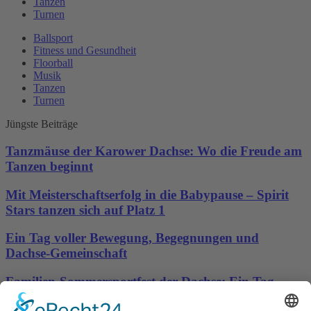
Tanzen
Turnen
Ballsport
Fitness und Gesundheit
Floorball
Musik
Tanzen
Turnen
Jüngste Beiträge
Tanzmäuse der Karower Dachse: Wo die Freude am
Tanzen beginnt
Mit Meisterschaftserfolg in die Babypause – Spirit
Stars tanzen sich auf Platz 1
Ein Tag voller Bewegung, Begegnungen und
Dachse-Gemeinschaft
Familien-Sommersportfest der Dachse: Ein Tag
voller Bewegung, Spaß und Gemeinschaft