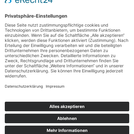
Sporttreff Karower Dachse e.V in Berlin-Karow
Impressum
|
Newsletter
|
Kontakt
|
Datenschutz
Technischer Administrator: Silvio Osowsky
Tage
Stunden
Minuten
Sekunden
Wir freuen uns auf einen tollen
sportlichen Familientag mit Allen
Mitgliedern
Gute Laune & Spaß garantiert...
Tage
Stunden
Minuten
Sekunden