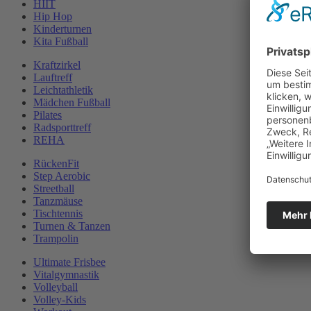
HIIT
Hip Hop
Kinderturnen
Kita Fußball
Kraftzirkel
Lauftreff
Leichtathletik
Mädchen Fußball
Pilates
Radsporttreff
REHA
RückenFit
Step Aerobic
Streetball
Tanzmäuse
Tischtennis
Turnen & Tanzen
Trampolin
Ultimate Frisbee
Vitalgymnastik
Volleyball
Volley-Kids