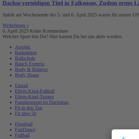
Dachse verteidigen Titel in Falkensee. Zudem erstes 
Spiele am Wochenende des 5. und 6. April 2025 waren für unsere U9
Weiterlesen »
6. April 2025
Keine Kommentare
Welcher Sport bist Du? Hier kannst Du bei uns aktiv werden.
Aerobic
Badminton
Ballschule
Bauch Express
Body & Balance
Body Shape
Einrad
Eltern-Kind-Fußball
Eltern-Kind-Turnen
Familiensport im Dachsbau
Fit in den Tag
Fit über 50
Floorball
FunDance
Fußball