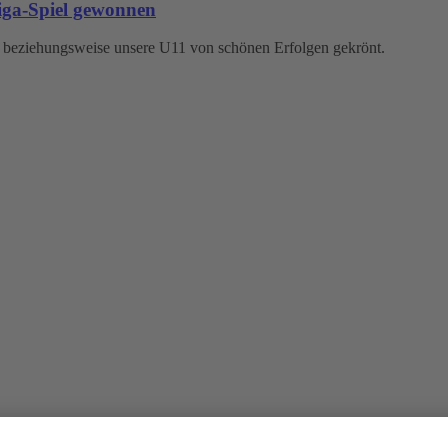
Liga-Spiel gewonnen
 beziehungsweise unsere U11 von schönen Erfolgen gekrönt.