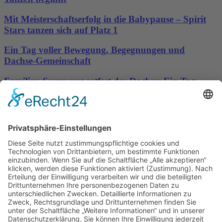
Mit Meisterschaftserfolg in die Babypause – Spirit
Stars tanzen sich auf Platz 1
Ein Tag voller Bewegung, Begegnungen und
Dachse-Gemeinschaft
Familien-Sommersportfest der Dachse: Ein Tag
voller Bewegung, Spaß und Gemeinschaft
Sporttreff Karower Dachse e.V in Berlin-Karow
Impressum
|
Newsletter
|
Kontakt
|
Datenschutz
Technischer Administrator: Silvio Osowsky
Tage
Stunden
Minuten
Sekunden
Wir freuen uns auf einen tollen
sportlichen Familientag mit Allen