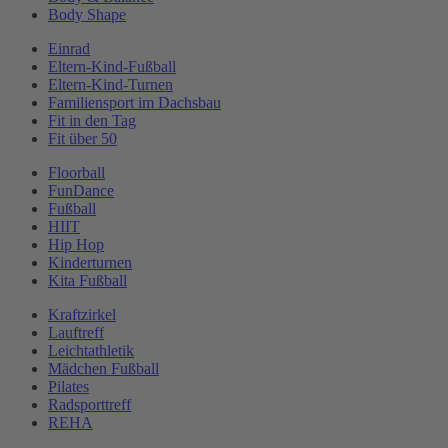
Body Shape
Einrad
Eltern-Kind-Fußball
Eltern-Kind-Turnen
Familiensport im Dachsbau
Fit in den Tag
Fit über 50
Floorball
FunDance
Fußball
HIIT
Hip Hop
Kinderturnen
Kita Fußball
Kraftzirkel
Lauftreff
Leichtathletik
Mädchen Fußball
Pilates
Radsporttreff
REHA