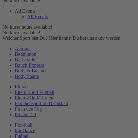
No kurse available!
All Events
All Events
No kurse hours available!
No kurse available!
Welcher Sport bist Du? Hier kannst Du bei uns aktiv werden.
Aerobic
Badminton
Ballschule
Bauch Express
Body & Balance
Body Shape
Einrad
Eltern-Kind-Fußball
Eltern-Kind-Turnen
Familiensport im Dachsbau
Fit in den Tag
Fit über 50
Floorball
FunDance
Fußball