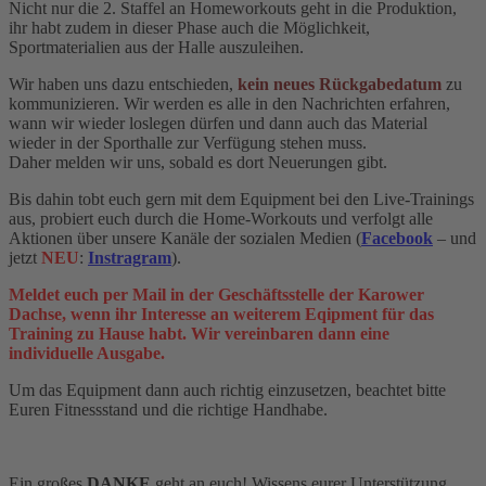
Nicht nur die 2. Staffel an Homeworkouts geht in die Produktion,
ihr habt zudem in dieser Phase auch die Möglichkeit,
Sportmaterialien aus der Halle auszuleihen.
Wir haben uns dazu entschieden,
kein neues Rückgabedatum
zu
kommunizieren. Wir werden es alle in den Nachrichten erfahren,
wann wir wieder loslegen dürfen und dann auch das Material
wieder in der Sporthalle zur Verfügung stehen muss.
Daher melden wir uns, sobald es dort Neuerungen gibt.
Bis dahin tobt euch gern mit dem Equipment bei den Live-Trainings
aus, probiert euch durch die Home-Workouts und verfolgt alle
Aktionen über unsere Kanäle der sozialen Medien (
Facebook
– und
jetzt
NEU
:
Instragram
).
Meldet euch per Mail in der Geschäftsstelle der Karower
Dachse, wenn ihr Interesse an weiterem Eqipment für das
Training zu Hause habt. Wir vereinbaren dann eine
individuelle Ausgabe.
Um das Equipment dann auch richtig einzusetzen, beachtet bitte
Euren Fitnessstand und die richtige Handhabe.
Ein großes
DANKE
geht an euch! Wissens eurer Unterstützung,