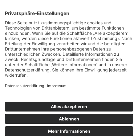
Sporttreff Karower Dachse e.V in Berlin-Karow
Impressum
|
Newsletter
|
Kontakt
|
Datenschutz
Technischer Administrator: Silvio Osowsky
Tage
Stunden
Minuten
Sekunden
Wir freuen uns auf einen tollen
sportlichen Familientag mit Allen
Mitgliedern
Gute Laune & Spaß garantiert...
Tage
Stunden
Minuten
Sekunden
Jetzt anmelden!