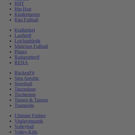
HIIT
Hip Hop
Kinderturnen
Kita Fußball
Kraftzirkel
Lauftreff
Leichtathletik
Mädchen Fußball
Pilates
Radsporttreff
REHA
RückenFit
Step Aerobic
Streetball
Tanzmäuse
Tischtennis
Turnen & Tanzen
Trampolin
Ultimate Frisbee
Vitalgymnastik
Volleyball
Volley-Kids