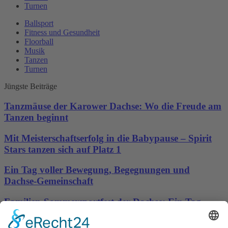
Turnen
Ballsport
Fitness und Gesundheit
Floorball
Musik
Tanzen
Turnen
Jüngste Beiträge
Tanzmäuse der Karower Dachse: Wo die Freude am
Tanzen beginnt
Mit Meisterschaftserfolg in die Babypause – Spirit
Stars tanzen sich auf Platz 1
Ein Tag voller Bewegung, Begegnungen und
Dachse-Gemeinschaft
Familien-Sommersportfest der Dachse: Ein Tag
voller Bewegung, Spaß und Gemeinschaft